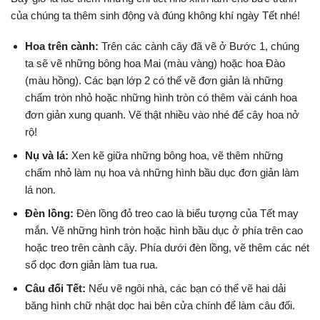
của chúng ta thêm sinh động và đúng không khí ngày Tết nhé!
Hoa trên cành:
Trên các cành cây đã vẽ ở Bước 1, chúng
ta sẽ vẽ những bông hoa Mai (màu vàng) hoặc hoa Đào
(màu hồng). Các bạn lớp 2 có thể vẽ đơn giản là những
chấm tròn nhỏ hoặc những hình tròn có thêm vài cánh hoa
đơn giản xung quanh. Vẽ thật nhiều vào nhé để cây hoa nở
rộ!
Nụ và lá:
Xen kẽ giữa những bông hoa, vẽ thêm những
chấm nhỏ làm nụ hoa và những hình bầu dục đơn giản làm
lá non.
Đèn lồng:
Đèn lồng đỏ treo cao là biểu tượng của Tết may
mắn. Vẽ những hình tròn hoặc hình bầu dục ở phía trên cao
hoặc treo trên cành cây. Phía dưới đèn lồng, vẽ thêm các nét
sổ dọc đơn giản làm tua rua.
Câu đối Tết:
Nếu vẽ ngôi nhà, các bạn có thể vẽ hai dải
băng hình chữ nhật dọc hai bên cửa chính để làm câu đối.