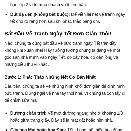
bạn lớp 2 vì tô màu nhanh và ít lem bẩn.
Bút dạ đen (không bắt buộc):
Để viền lại nét vẽ tranh ngày
tết cho rõ ràng hơn sau khi phác thảo bằng chì.
Bắt Đầu Vẽ Tranh Ngày Tết Đơn Giản Thôi!
Nào, chúng ta cùng bắt đầu vẽ bức tranh ngày Tết tràn đầy
không khí xuân nhé! Hãy tưởng tượng chúng ta đang vẽ một
góc sân nhà mình vào ngày Tết, có cây hoa, có đèn lồng và
những điều thú vị khác.
Bước 1: Phác Thảo Những Nét Cơ Bản Nhất
Đầu tiên, chúng ta sẽ vẽ những hình khối đơn giản để định hình
bức tranh. Đừng ngại vẽ nhẹ tay thôi nhé, vì chúng ta còn tẩy đi
để chỉnh sửa mà.
Đường chân trời:
Vẽ một đường ngang nhẹ ở khoảng 1/3
hoặc giữa trang giấy. Đây sẽ là mặt đất hoặc nền nhà.
Cây hoa Mai hoặc hoa Đào:
Tết không thể thiếu hoa đúng