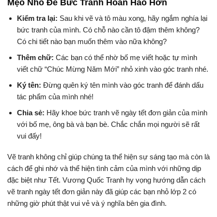
Mẹo Nhỏ Để Bức Tranh Hoàn Hảo Hơn
Kiểm tra lại:
Sau khi vẽ và tô màu xong, hãy ngắm nghía lại
bức tranh của mình. Có chỗ nào cần tô đậm thêm không?
Có chi tiết nào bạn muốn thêm vào nữa không?
Thêm chữ:
Các bạn có thể nhờ bố mẹ viết hoặc tự mình
viết chữ “Chúc Mừng Năm Mới” nhỏ xinh vào góc tranh nhé.
Ký tên:
Đừng quên ký tên mình vào góc tranh để đánh dấu
tác phẩm của mình nhé!
Chia sẻ:
Hãy khoe bức tranh vẽ ngày tết đơn giản của mình
với bố mẹ, ông bà và bạn bè. Chắc chắn mọi người sẽ rất
vui đấy!
Vẽ tranh không chỉ giúp chúng ta thể hiện sự sáng tạo mà còn là
cách để ghi nhớ và thể hiện tình cảm của mình với những dịp
đặc biệt như Tết. Vương Quốc Tranh hy vọng hướng dẫn cách
vẽ tranh ngày tết đơn giản này đã giúp các bạn nhỏ lớp 2 có
những giờ phút thật vui vẻ và ý nghĩa bên gia đình.