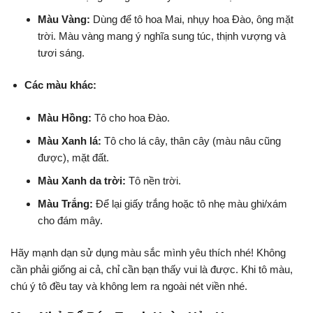
Màu Vàng:
Dùng để tô hoa Mai, nhụy hoa Đào, ông mặt
trời. Màu vàng mang ý nghĩa sung túc, thịnh vượng và
tươi sáng.
Các màu khác:
Màu Hồng:
Tô cho hoa Đào.
Màu Xanh lá:
Tô cho lá cây, thân cây (màu nâu cũng
được), mặt đất.
Màu Xanh da trời:
Tô nền trời.
Màu Trắng:
Để lại giấy trắng hoặc tô nhẹ màu ghi/xám
cho đám mây.
Hãy mạnh dạn sử dụng màu sắc mình yêu thích nhé! Không
cần phải giống ai cả, chỉ cần bạn thấy vui là được. Khi tô màu,
chú ý tô đều tay và không lem ra ngoài nét viền nhé.