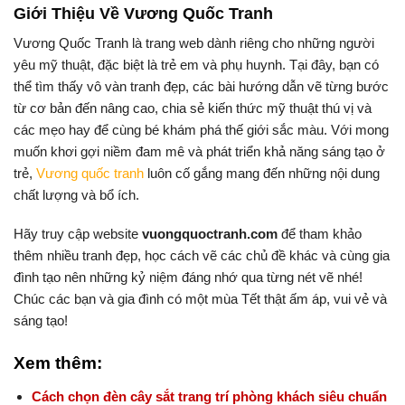
Giới Thiệu Về Vương Quốc Tranh
Vương Quốc Tranh là trang web dành riêng cho những người
yêu mỹ thuật, đặc biệt là trẻ em và phụ huynh. Tại đây, bạn có
thể tìm thấy vô vàn tranh đẹp, các bài hướng dẫn vẽ từng bước
từ cơ bản đến nâng cao, chia sẻ kiến thức mỹ thuật thú vị và
các mẹo hay để cùng bé khám phá thế giới sắc màu. Với mong
muốn khơi gợi niềm đam mê và phát triển khả năng sáng tạo ở
trẻ,
Vương quốc tranh
luôn cố gắng mang đến những nội dung
chất lượng và bổ ích.
Hãy truy cập website
vuongquoctranh.com
để tham khảo
thêm nhiều tranh đẹp, học cách vẽ các chủ đề khác và cùng gia
đình tạo nên những kỷ niệm đáng nhớ qua từng nét vẽ nhé!
Chúc các bạn và gia đình có một mùa Tết thật ấm áp, vui vẻ và
sáng tạo!
Xem thêm:
Cách chọn đèn cây sắt trang trí phòng khách siêu chuẩn