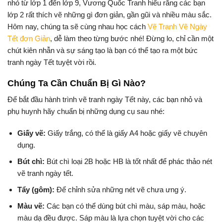
nhỏ từ lớp 1 đến lớp 9, Vương Quốc Tranh hiểu rằng các bạn
lớp 2 rất thích vẽ những gì đơn giản, gần gũi và nhiều màu sắc.
Hôm nay, chúng ta sẽ cùng nhau học cách
Vẽ Tranh Vẽ Ngày
Tết đơn Giản
, dễ làm theo từng bước nhé! Đừng lo, chỉ cần một
chút kiên nhẫn và sự sáng tạo là bạn có thể tạo ra một bức
tranh ngày Tết tuyệt vời rồi.
Chúng Ta Cần Chuẩn Bị Gì Nào?
Để bắt đầu hành trình vẽ tranh ngày Tết này, các bạn nhỏ và
phụ huynh hãy chuẩn bị những dụng cụ sau nhé:
Giấy vẽ:
Giấy trắng, có thể là giấy A4 hoặc giấy vẽ chuyên
dụng.
Bút chì:
Bút chì loại 2B hoặc HB là tốt nhất để phác thảo nét
vẽ tranh ngày tết.
Tẩy (gôm):
Để chỉnh sửa những nét vẽ chưa ưng ý.
Màu vẽ:
Các bạn có thể dùng bút chì màu, sáp màu, hoặc
màu dạ đều được. Sáp màu là lựa chọn tuyệt vời cho các