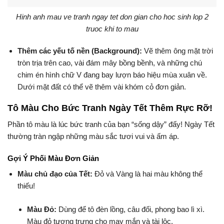
Hinh anh mau ve tranh ngay tet don gian cho hoc sinh lop 2
truoc khi to mau
Thêm các yếu tố nền (Background):
Vẽ thêm ông mặt trời
tròn trịa trên cao, vài đám mây bồng bềnh, và những chú
chim én hình chữ V đang bay lượn báo hiệu mùa xuân về.
Dưới mặt đất có thể vẽ thêm vài khóm cỏ đơn giản.
Tô Màu Cho Bức Tranh Ngày Tết Thêm Rực Rỡ!
Phần tô màu là lúc bức tranh của bạn “sống dậy” đấy! Ngày Tết
thường tràn ngập những màu sắc tươi vui và ấm áp.
Gợi Ý Phối Màu Đơn Giản
Màu chủ đạo của Tết:
Đỏ và Vàng là hai màu không thể
thiếu!
Màu Đỏ:
Dùng để tô đèn lồng, câu đối, phong bao lì xì.
Màu đỏ tượng trưng cho may mắn và tài lộc.