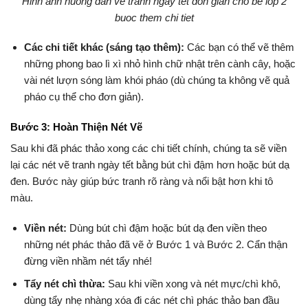
Hinh anh huong dan ve tranh ngay tet don gian cho be lop 2
buoc them chi tiet
Các chi tiết khác (sáng tạo thêm):
Các bạn có thể vẽ thêm
những phong bao lì xì nhỏ hình chữ nhật trên cành cây, hoặc
vài nét lượn sóng làm khói pháo (dù chúng ta không vẽ quả
pháo cụ thể cho đơn giản).
Bước 3: Hoàn Thiện Nét Vẽ
Sau khi đã phác thảo xong các chi tiết chính, chúng ta sẽ viền
lại các nét vẽ tranh ngày tết bằng bút chì đậm hơn hoặc bút dạ
đen. Bước này giúp bức tranh rõ ràng và nổi bật hơn khi tô
màu.
Viền nét:
Dùng bút chì đậm hoặc bút dạ đen viền theo
những nét phác thảo đã vẽ ở Bước 1 và Bước 2. Cẩn thận
đừng viền nhầm nét tẩy nhé!
Tẩy nét chì thừa:
Sau khi viền xong và nét mực/chì khô,
dùng tẩy nhẹ nhàng xóa đi các nét chì phác thảo ban đầu