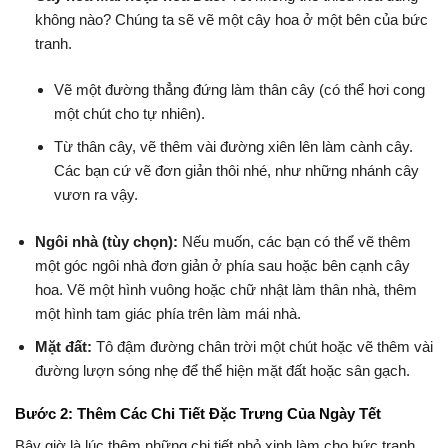
không nào? Chúng ta sẽ vẽ một cây hoa ở một bên của bức
tranh.
Vẽ một đường thẳng đứng làm thân cây (có thể hơi cong
một chút cho tự nhiên).
Từ thân cây, vẽ thêm vài đường xiên lên làm cành cây.
Các bạn cứ vẽ đơn giản thôi nhé, như những nhánh cây
vươn ra vậy.
Ngôi nhà (tùy chọn):
Nếu muốn, các bạn có thể vẽ thêm
một góc ngôi nhà đơn giản ở phía sau hoặc bên cạnh cây
hoa. Vẽ một hình vuông hoặc chữ nhật làm thân nhà, thêm
một hình tam giác phía trên làm mái nhà.
Mặt đất:
Tô đậm đường chân trời một chút hoặc vẽ thêm vài
đường lượn sóng nhẹ để thể hiện mặt đất hoặc sân gạch.
Bước 2: Thêm Các Chi Tiết Đặc Trưng Của Ngày Tết
Bây giờ là lúc thêm những chi tiết nhỏ xinh làm cho bức tranh