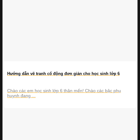
Hướng dẫn vẽ tranh cổ động đơn giản cho học sinh lớp 6
Chào các em học sinh lớp 6 thân mến! Chào các bậc phụ
huynh đang ...