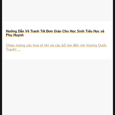
Hướng Dẫn Vẽ Tranh Tết Đơn Giản Cho Học Sinh Tiểu Học và
Phụ Huynh
Chào mừng các họa sĩ nhí và các bố mẹ đến với Vương Quốc
Tranh! ...