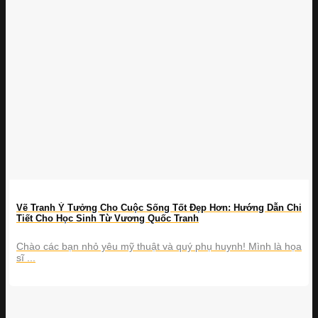
Vẽ Tranh Ý Tưởng Cho Cuộc Sống Tốt Đẹp Hơn: Hướng Dẫn Chi
Tiết Cho Học Sinh Từ Vương Quốc Tranh
Chào các bạn nhỏ yêu mỹ thuật và quý phụ huynh! Mình là họa
sĩ ...