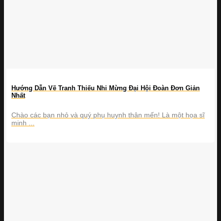
Hướng Dẫn Vẽ Tranh Thiếu Nhi Mừng Đại Hội Đoàn Đơn Giản
Nhất
Chào các bạn nhỏ và quý phụ huynh thân mến! Là một họa sĩ
minh ...