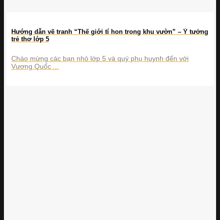
Hướng dẫn vẽ tranh “Thế giới tí hon trong khu vườn” – Ý tưởng
trẻ thơ lớp 5
Chào mừng các bạn nhỏ lớp 5 và quý phụ huynh đến với
Vương Quốc ...