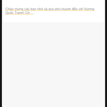
Chào mừng các bạn nhỏ và quý phụ huynh đến với Vương
Quốc Tranh! Cô ...