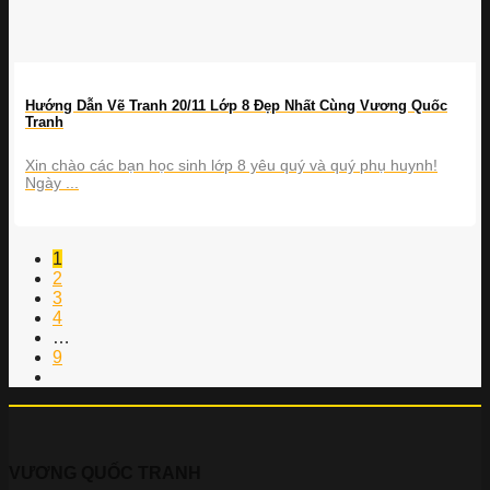
Hướng Dẫn Vẽ Tranh 20/11 Lớp 8 Đẹp Nhất Cùng Vương Quốc
Tranh
Xin chào các bạn học sinh lớp 8 yêu quý và quý phụ huynh!
Ngày ...
1
2
3
4
…
9
VƯƠNG QUỐC TRANH