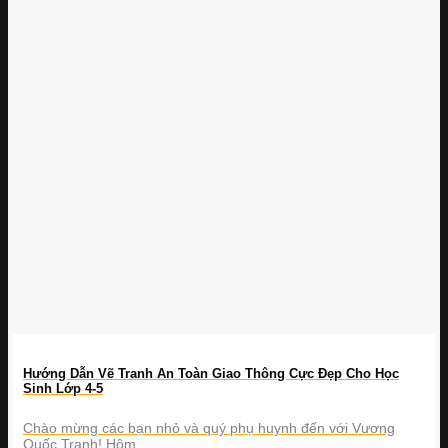
Hướng Dẫn Vẽ Tranh An Toàn Giao Thông Cực Đẹp Cho Học
Sinh Lớp 4-5
Chào mừng các bạn nhỏ và quý phụ huynh đến với Vương
Quốc Tranh! Hôm ...