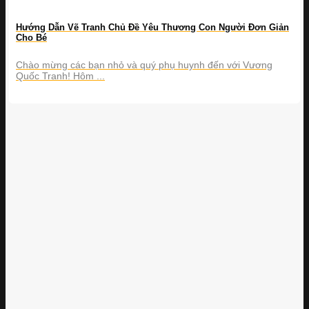
Hướng Dẫn Vẽ Tranh Chủ Đề Yêu Thương Con Người Đơn Giản
Cho Bé
Chào mừng các bạn nhỏ và quý phụ huynh đến với Vương
Quốc Tranh! Hôm ...