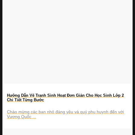
Hướng Dẫn Vẽ Tranh Sinh Hoạt Đơn Giản Cho Học Sinh Lớp 2
Chi Tiết Từng Bước
Chào mừng các bạn nhỏ đáng yêu và quý phụ huynh đến với
Vương Quốc ...