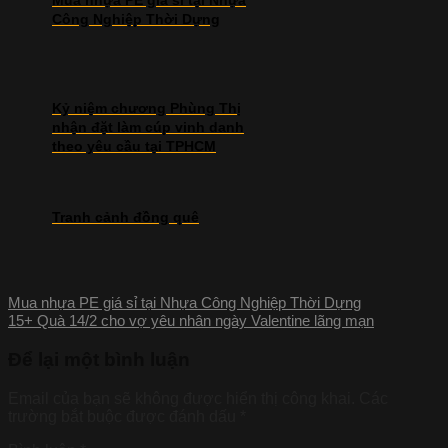
Mua nhựa PE giá sỉ tại Nhựa
Công Nghiệp Thời Dựng
Kỷ niệm chương Phùng Thị
nhận đặt làm cúp vinh danh
theo yêu cầu tại TPHCM
Tranh cảnh đồng quê
Mua nhựa PE giá sỉ tại Nhựa Công Nghiệp Thời Dựng
15+ Quà 14/2 cho vợ yêu nhân ngày Valentine lãng mạn
Để lại một bình luận
Email của bạn sẽ không được hiển thị công khai.
Các
trường bắt buộc được đánh dấu
*