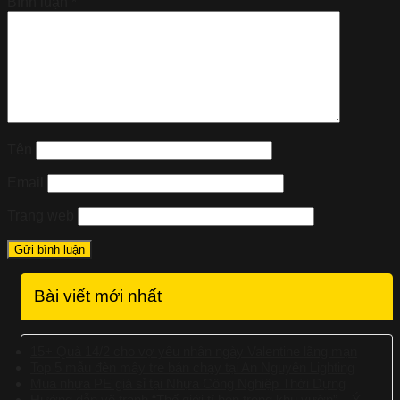
Bình luận
*
Tên
Email
Trang web
Bài viết mới nhất
15+ Quà 14/2 cho vợ yêu nhân ngày Valentine lãng mạn
Top 5 mẫu đèn mây tre bán chạy tại An Nguyên Lighting
Mua nhựa PE giá sỉ tại Nhựa Công Nghiệp Thời Dựng
Hướng dẫn vẽ tranh “Thế giới tí hon trong khu vườn” – Ý