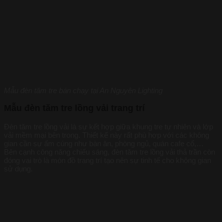
Mẫu đèn tăm tre bán chạy tại An Nguyên Lighting
Mẫu đèn tăm tre lồng vải trang trí
Đèn tăm tre lồng vải là sự kết hợp giữa khung tre tự nhiên và lớp
vải mềm mại bên trong. Thiết kế này rất phù hợp với các không
gian cần sự ấm cúng như bàn ăn, phòng ngủ, quán cafe cổ,…
Bên cạnh công năng chiếu sáng, đèn tăm tre lồng vải thả trần còn
đóng vai trò là món đồ trang trí tạo nên sự tinh tế cho không gian
sử dụng.