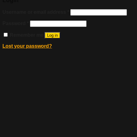
Login
Username or email address
*
Password
*
Remember me
Log in
Lost your password?