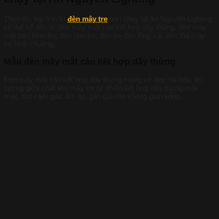
Theo đó, top 5 mẫu
đèn mây tre
bán chạy tại An Nguyên Lighting
có thể kể đến là: đèn mây mắt cáo kết hợp dây thừng, đèn mây
mắt cáo hình trụ, đèn tăm tre, đèn tre đan lồng vải, đèn thả mây
tre hình chuông.
Mẫu đèn mây mắt cáo kết hợp dây thừng
Đèn mây mắt cáo kết hợp dây thừng mang vẻ đẹp hài hòa, ấn
tượng giữa chất liệu mây tre tự nhiên kết hợp dây thừng mộc
mạc, tạo cảm giác ấm áp, gần gũi cho không gian sống.