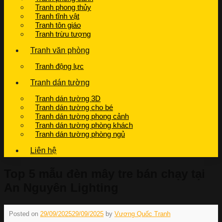
Tranh phong thủy
Tranh tĩnh vật
Tranh tôn giáo
Tranh trừu tượng
Tranh văn phòng
Tranh động lực
Tranh dán tường
Tranh dán tường 3D
Tranh dán tường cho bé
Tranh dán tường phong cảnh
Tranh dán tường phòng khách
Tranh dán tường phòng ngủ
Liên hệ
Top 5 mẫu đèn mây tre bán chạy tại
An Nguyên Lighting
Posted on
29/09/2025
29/09/2025
by
Vương Quốc Tranh