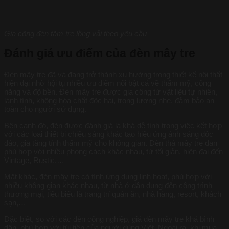
Gia công đèn tăm tre lồng vải theo yêu cầu
Đánh giá ưu điểm của đèn mây tre
Đèn mây tre đã và đang trở thành xu hướng trong thiết kế nội thất
hiện đại nhờ hội tụ nhiều ưu điểm nổi bật cả về thẩm mỹ, công
năng và độ bền. Đèn mây tre được gia công từ vật liệu tự nhiên,
lành tính, không hóa chất độc hại, trọng lượng nhẹ, đảm bảo an
toàn cho người sử dụng.
Bên cạnh đó, đèn được đánh giá là khá dễ tính trong việc kết hợp
với các loại thiết bị chiếu sáng khác tạo hiệu ứng ánh sáng độc
đáo, gia tăng tính thẩm mỹ cho không gian. Đèn thả mây tre đan
phù hợp với nhiều phong cách khác nhau, từ tối giản, hiện đại đến
Vintage, Rustic,…
Mặt khác, đèn mây tre có tính ứng dụng linh hoạt, phù hợp với
nhiều không gian khác nhau, từ nhà ở dân dụng đến công trình
thương mại, tiêu biểu là trang trí quán ăn, nhà hàng, resort, khách
sạn,…
Đặc biệt, so với các đèn công nghiệp, giá đèn mây tre khá bình
dân, phù hợp với túi tiền của người dùng Việt. Ngoài ra, khi mua