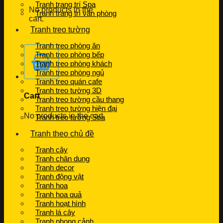
Tranh trang trí Spa
No products in the
Tranh trang trí văn phòng
cart.
Tranh treo tường
Tranh treo phòng ăn
Tranh treo phòng bếp
Tranh treo phòng khách
Tranh treo phòng ngủ
Tranh treo quán cafe
Tranh treo tường 3D
Cart
Tranh treo tường cầu thang
Tranh treo tường hiện đại
No products in the cart.
Tranh treo tường Spa
Tranh theo chủ đề
Tranh cây
Tranh chân dung
Tranh decor
Tranh động vật
Tranh hoa
Tranh hoa quả
Tranh hoạt hình
Tranh lá cây
Tranh phong cảnh