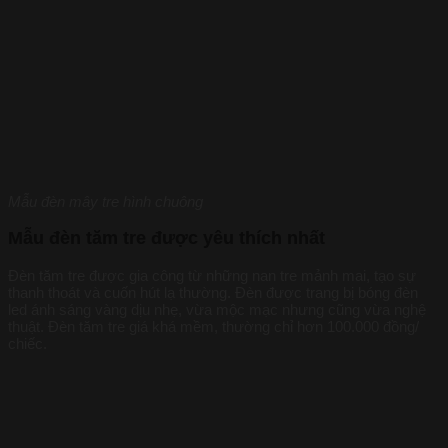
Mẫu đèn mây tre hình chuông
Mẫu đèn tăm tre được yêu thích nhất
Đèn tăm tre được gia công từ những nan tre mảnh mai, tạo sự
thanh thoát và cuốn hút lạ thường. Đèn được trang bị bóng đèn
led ánh sáng vàng dịu nhẹ, vừa mộc mạc nhưng cũng vừa nghệ
thuật. Đèn tăm tre giá khá mềm, thường chỉ hơn 100.000 đồng/
chiếc.