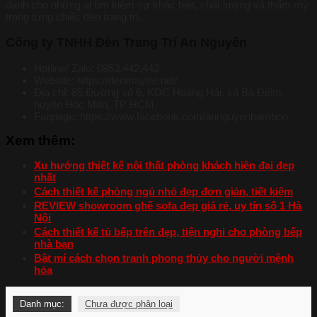
dành cho những ai tìm kiếm sự khác biệt, chất lượng và thẩm mỹ
trong từng chiếc đèn trang trí.
Công ty TNHH Đèn Trang Trí An Nguyên
Hotline/ Zalo: 0853.442.442
Website: https://denmaytre.net/
Địa chỉ: 85 Đường số 6, KDC Hoàng Hải, xã Bà Điểm,
huyện Hóc Môn, TP HCM.
Fanpage: https://www.facebook.com/annguyenbamboo
Xem thêm:
Xu hướng thiết kế nội thất phòng khách hiện đại đẹp
nhất
Cách thiết kế phòng ngủ nhỏ đẹp đơn giản, tiết kiệm
REVIEW showroom ghế sofa đẹp giá rẻ, uy tín số 1 Hà
Nội
Cách thiết kế tủ bếp trên đẹp, tiện nghi cho phòng bếp
nhà bạn
Bật mí cách chọn tranh phong thủy cho người mệnh
hỏa
Danh mục:
Chưa được phân loại