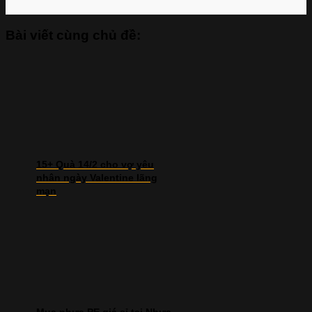
Bài viết cùng chủ đề:
15+ Quà 14/2 cho vợ yêu
nhân ngày Valentine lãng
mạn