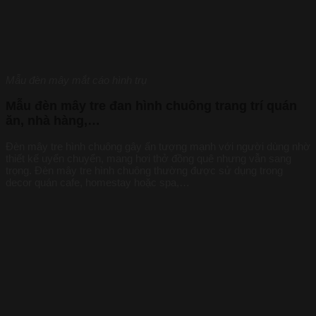
Mẫu đèn mây mắt cáo hình trụ
Mẫu đèn mây tre đan hình chuông trang trí quán
ăn, nhà hàng,…
Đèn mây tre
hình chuông gây ấn tượng mạnh với người dùng nhờ
thiết kế uyển chuyển, mang hơi thở đồng quê nhưng vẫn sang
trọng. Đèn mây tre hình chuông thường được sử dụng trong
decor quán cafe, homestay hoặc spa,…