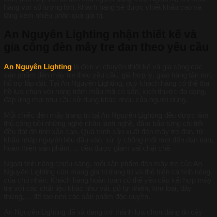
hàng với số lượng lớn, khách hàng sẽ được chiết khấu cao và
tặng kèm nhiều phần quà giá trị.
An Nguyên Lighting nhận thiết kế và
gia công đèn mây tre đan theo yêu cầu
An Nguyên Lighting
là đơn vị chuyên thiết kế và gia công các
sản phẩm đèn mây tre theo yêu cầu, giá hợp lý, giao hàng tận nơi,
hỗ trợ lắp đặt. Tại An Nguyên Lighting, quý khách hàng có thể tha
hồ lựa chọn với hàng trăm mẫu mã có sẵn, kích thước đa dạng,
đáp ứng mọi nhu cầu sử dụng khác nhau của người dùng.
Mỗi chiếc đèn mây trang trí tại An Nguyên Lighting đều được làm
thủ công bởi những nghệ nhân lành nghề, đảm bảo từng chi tiết
đều đạt độ tinh xảo cao. Quá trình sản xuất đèn mây tre đan, từ
khâu nhập nguyên liệu đầu vào, xử lý chống mối mọt đến đan nan,
hoàn thiện sản phẩm,… đều được giám sát chặt chẽ.
Ngoài tính năng chiếu sáng, mỗi sản phẩm đèn mây tre của An
Nguyên Lighting còn mang giá trị trang trí và thể hiện cá tính riêng
của chủ nhân. Khách hàng hoàn toàn có thể yêu cầu kết hợp mây
tre với các chất liệu khác như vải, gỗ tự nhiên, kim loại, dây
thừng,… để tạo nên các sản phẩm độc quyền.
An Nguyên Lighting đã và đang trở thành lựa chọn đáng tin cậy