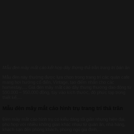
Mẫu đèn mây mắt cáo kết hợp dây thừng thả trần trang trí bàn ăn
Mẫu đèn này thường được lựa chọn trong trang trí các quán cafe
mang hơi hướng cổ điển, Vintage, tạo điểm nhấn cho các
homestay,… Giá đèn mây mắt cáo dây thừng thường dao động từ
590.000 – 950.000 đồng, tùy vào kích thước, độ phức tạp trong
thiết kế,…
Mẫu đèn mây mắt cáo hình trụ trang trí thả trần
Đèn mây mắt cáo hình trụ có kiểu dáng tối giản nhưng hiện đại,
phù hợp với nhiều không gian khác nhau từ quán ăn, nhà hàng,
khách sạn đến phòng khách, phòng ngủ gia đình,…