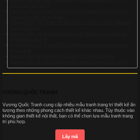
tưởng trẻ thơ lớp 5
Hướng Dẫn Vẽ Tranh Sinh Hoạt Đơn Giản Cho Học Sinh
Lớp 2 Chi Tiết Từng Bước
Hướng Dẫn Vẽ Tranh Tết Đơn Giản Cho Học Sinh Tiểu Học
và Phụ Huynh
Hướng Dẫn Vẽ Tranh An Toàn Giao Thông Cực Đẹp Cho
Học Sinh Lớp 4-5
Hướng Dẫn Vẽ Tranh Thiếu Nhi Mừng Đại Hội Đoàn Đơn
Giản Nhất
Hướng dẫn vẽ tranh Em Yêu Hà Nội chi tiết cho bé
Hướng dẫn vẽ tranh cổ động đơn giản cho học sinh lớp 6
VƯƠNG QUỐC TRANH
Vương Quốc Tranh cung cấp nhiều mẫu tranh trang trí thiết kế ấn
tượng theo những phong cách thiết kế khác nhau. Túy thuộc vào
không gian thiết kế nội thất, bạn có thể chọn lựa mẫu tranh trang
trí phù hợp.
Lấy mã