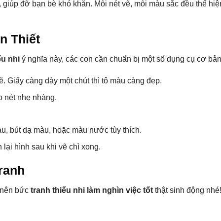
 giúp đỡ bạn bè khó khăn. Mỗi nét vẽ, mỗi màu sắc đều thể hiệ
n Thiết
ếu nhi
ý nghĩa này, các con cần chuẩn bị một số dụng cụ cơ bản
ẽ. Giấy càng dày một chút thì tô màu càng đẹp.
o nét nhẹ nhàng.
.
u, bút dạ màu, hoặc màu nước tùy thích.
 lại hình sau khi vẽ chì xong.
ranh
o nên bức
tranh thiếu nhi làm nghìn việc tốt
thật sinh động nhé