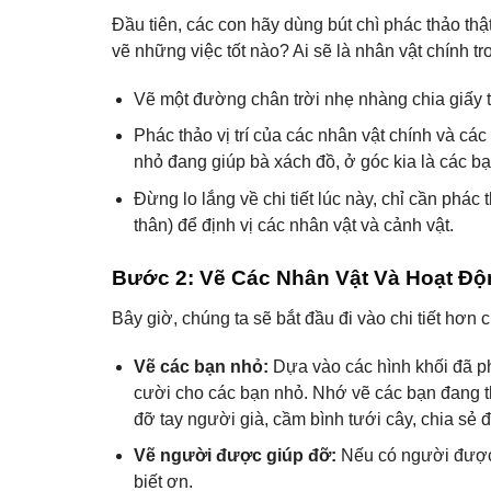
Đầu tiên, các con hãy dùng bút chì phác thảo t
vẽ những việc tốt nào? Ai sẽ là nhân vật chính t
Vẽ một đường chân trời nhẹ nhàng chia giấy t
Phác thảo vị trí của các nhân vật chính và các
nhỏ đang giúp bà xách đồ, ở góc kia là các b
Đừng lo lắng về chi tiết lúc này, chỉ cần phác
thân) để định vị các nhân vật và cảnh vật.
Bước 2: Vẽ Các Nhân Vật Và Hoạt Độ
Bây giờ, chúng ta sẽ bắt đầu đi vào chi tiết hơn
Vẽ các bạn nhỏ:
Dựa vào các hình khối đã ph
cười cho các bạn nhỏ. Nhớ vẽ các bạn đang thự
đỡ tay người già, cầm bình tưới cây, chia sẻ
Vẽ người được giúp đỡ:
Nếu có người được g
biết ơn.