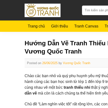
Skip
Search
to
for:
content
Trang chủ
Giới thiệu
Tranh Canvas
Tr
Hướng Dẫn Vẽ Tranh Thiếu 
Vương Quốc Tranh
Posted on
26/06/2025
by
Vương Quốc Tranh
Chào các bạn nhỏ và quý phụ huynh yêu mỹ thuậ
hành cùng các bạn học sinh từ lớp 1 đến lớp 9 
cùng nhau vẽ một bức
tranh thiếu nhi
thật ý ng
dẫn vẽ
mà còn là cách chúng ta thể hiện tình y
Chủ đề “Làm nghìn việc tốt” rất rộng lớn, các c