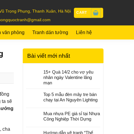
Vũ Trọng Phụng, Thanh Xuân, Hà Nội
CART
uongquoctranh@gmail.com
h văn phòng
Tranh dán tường
Liên hệ
g
Bài viết mới nhất
15+ Quà 14/2 cho vợ yêu
nhân ngày Valentine lãng
mạn
 đồng
Top 5 mẫu đèn mây tre bán
chạy tại An Nguyên Lighting
 ta sẽ
hướng
Mua nhựa PE giá sỉ tại Nhựa
Công Nghiệp Thời Dựng
, cha
Hướng dẫn vẽ tranh “Thế