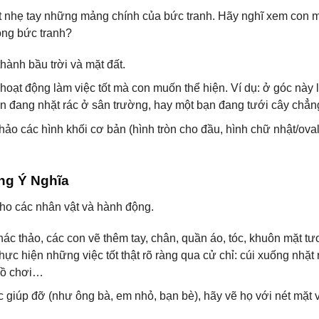
hật nhẹ tay những mảng chính của bức tranh. Hãy nghĩ xem con
rong bức tranh?
hành bầu trời và mặt đất.
 hoạt động làm việc tốt mà con muốn thể hiện. Ví dụ: ở góc này 
ạn đang nhặt rác ở sân trường, hay một bạn đang tưới cây chẳn
 thảo các hình khối cơ bản (hình tròn cho đầu, hình chữ nhật/ova
ng Ý Nghĩa
 cho các nhân vật và hành động.
ác thảo, các con vẽ thêm tay, chân, quần áo, tóc, khuôn mặt tư
c hiện những việc tốt thật rõ ràng qua cử chỉ: cúi xuống nhặt 
 đồ chơi…
iúp đỡ (như ông bà, em nhỏ, bạn bè), hãy vẽ họ với nét mặt v