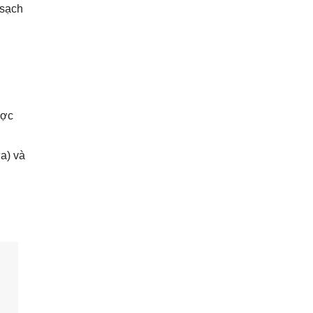
 sạch
ược
a) và