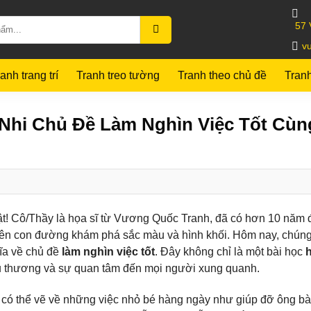
57 
v
anh trang trí
Tranh treo tường
Tranh theo chủ đề
Tran
Nhi Chủ Đề Làm Nghìn Việc Tốt Cùn
t! Cô/Thầy là họa sĩ từ Vương Quốc Tranh, đã có hơn 10 năm
trên con đường khám phá sắc màu và hình khối. Hôm nay, chúng
hĩa về chủ đề
làm nghìn việc tốt
. Đây không chỉ là một bài học
êu thương và sự quan tâm đến mọi người xung quanh.
on có thể vẽ về những việc nhỏ bé hàng ngày như giúp đỡ ông bà