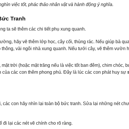
ghìn việc tốt, phác thảo nhân vật và hành động ý nghĩa.
Bức Tranh
ng ta sẽ thêm các chi tiết phụ xung quanh.
ường, hãy vẽ thêm lớp học, cây cối, thùng rác. Nếu giúp bà qu
 thông, vài ngôi nhà xung quanh. Nếu tưới cây, vẽ thêm vườn 
 mặt trời (hoặc mặt trăng nếu là việc tốt ban đêm), chim chóc,
h của các con thêm phong phú. Đây là lúc các con phát huy sự
hì, các con hãy nhìn lại toàn bộ bức tranh. Sửa lại những nét ch
đi lại các nét vẽ chính cho rõ ràng.