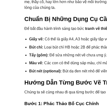
mẹ, thầy cô, hay lớn hơn như bảo vệ môi trường,
lòng của chúng ta.
Chuẩn Bị Những Dụng Cụ Cầ
Để bắt đầu hành trình sáng tạo bức
tranh vẽ thi
Giấy vẽ:
Có thể là giấy A4, A3 hoặc giấy tập v
Bút chì:
Loại bút chì HB hoặc 2B để phác thả
Tẩy (gôm):
Để sửa những nét vẽ chưa ưng ý
Màu vẽ:
Các con có thể dùng sáp màu, chì mà
Bút nét (optional):
Bút dạ đen nét nhỏ để viền
Hướng Dẫn Từng Bước Vẽ T
Chúng ta sẽ cùng nhau đi qua từng bước để tạ
Bước 1: Phác Thảo Bố Cục Chính