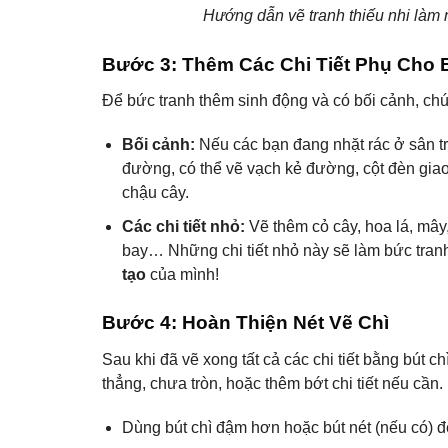
Hướng dẫn vẽ tranh thiếu nhi làm n
Bước 3: Thêm Các Chi Tiết Phụ Cho 
Để bức tranh thêm sinh động và có bối cảnh, chú
Bối cảnh:
Nếu các bạn đang nhặt rác ở sân tr
đường, có thể vẽ vạch kẻ đường, cột đèn giao
chậu cây.
Các chi tiết nhỏ:
Vẽ thêm cỏ cây, hoa lá, mây,
bay… Những chi tiết nhỏ này sẽ làm bức tran
tạo
của mình!
Bước 4: Hoàn Thiện Nét Vẽ Chì
Sau khi đã vẽ xong tất cả các chi tiết bằng bút c
thẳng, chưa tròn, hoặc thêm bớt chi tiết nếu cần.
Dùng bút chì đậm hơn hoặc bút nét (nếu có) để 