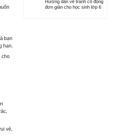
Hướng dẫn vẽ tranh cổ động
 muốn
đơn giản cho học sinh lớp 6
là bạn
g hạn.
l cho
ơi
rác,
ui vẻ,