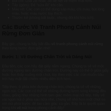
Bút chì: Loại 2B hoặc 3B để nét vẽ mềm mại hơn.
Tẩy (gôm): Để “sửa lỗi” khi cần.
Màu vẽ: Các con có thể dùng sáp màu, chì màu, bút lông
màu, hoặc màu nước tùy thích.
Thước kẻ (không bắt buộc, nhưng đôi khi hữu ích).
Các Bước Vẽ Tranh Phong Cảnh Núi
Rừng Đơn Giản
Bây giờ, chúng ta hãy bắt đầu
vẽ tranh phong cảnh núi rừng
theo từng bước đơn giản nhé!
Bước 1: Vẽ Đường Chân Trời và Dáng Núi
Đầu tiên, các con hãy đặt giấy nằm ngang. Chúng ta sẽ vẽ một
đường ngang làm đường chân trời. Đường này có thể ở giữa giấy
hoặc hơi thấp xuống một chút, tùy theo việc các con muốn bầu
trời hay mặt đất chiếm nhiều diện tích hơn.
Tiếp theo, ở phía trên đường chân trời, chúng ta sẽ vẽ những
ngọn núi. Các con có thể vẽ những đường lượn sóng không đều
nhau, giống như những hình tam giác mềm mại nối tiếp. Hãy vẽ
vài ngọn núi ở phía sau nữa nhé, chúng sẽ nhỏ hơn một chút so
với núi phía trước để tạo cảm giác xa gần. Đây là bí quyết quan
trọng khi
vẽ núi
trong phong cảnh đấy!