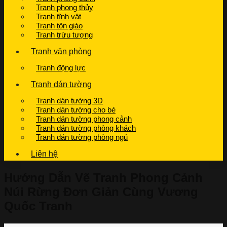
Tranh phong thủy
Tranh tĩnh vật
Tranh tôn giáo
Tranh trừu tượng
Tranh văn phòng
Tranh động lực
Tranh dán tường
Tranh dán tường 3D
Tranh dán tường cho bé
Tranh dán tường phong cảnh
Tranh dán tường phòng khách
Tranh dán tường phòng ngủ
Liên hệ
Hướng Dẫn Vẽ Tranh Phong Cảnh
Núi Rừng Đơn Giản Cùng Vương
Quốc Tranh