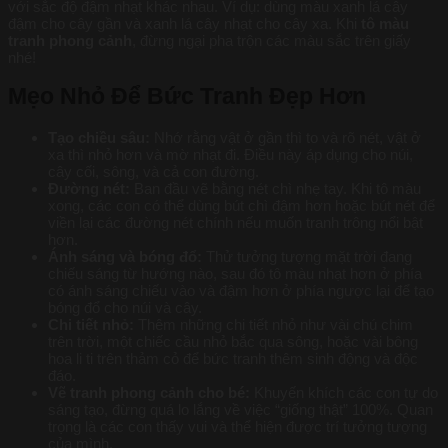
với sắc độ đậm nhạt khác nhau. Ví dụ: dùng màu xanh lá cây
đậm cho cây gần và xanh lá cây nhạt cho cây xa. Khi
tô màu
tranh phong cảnh
, đừng ngại pha trộn các màu sắc trên giấy
nhé!
Mẹo Nhỏ Để Bức Tranh Đẹp Hơn
Tạo chiều sâu:
Nhớ rằng vật ở gần thì to và rõ nét, vật ở
xa thì nhỏ hơn và mờ nhạt đi. Điều này áp dụng cho núi,
cây cối, sông, và cả con đường.
Đường nét:
Ban đầu vẽ bằng nét chì nhẹ tay. Khi tô màu
xong, các con có thể dùng bút chì đậm hơn hoặc bút nét để
viền lại các đường nét chính nếu muốn tranh trông nổi bật
hơn.
Ánh sáng và bóng đổ:
Thử tưởng tượng mặt trời đang
chiếu sáng từ hướng nào, sau đó tô màu nhạt hơn ở phía
có ánh sáng chiếu vào và đậm hơn ở phía ngược lại để tạo
bóng đổ cho núi và cây.
Chi tiết nhỏ:
Thêm những chi tiết nhỏ như vài chú chim
trên trời, một chiếc cầu nhỏ bắc qua sông, hoặc vài bông
hoa li ti trên thảm cỏ để bức tranh thêm sinh động và độc
đáo.
Vẽ tranh phong cảnh cho bé:
Khuyến khích các con tự do
sáng tạo, đừng quá lo lắng về việc “giống thật” 100%. Quan
trọng là các con thấy vui và thể hiện được trí tưởng tượng
của mình.