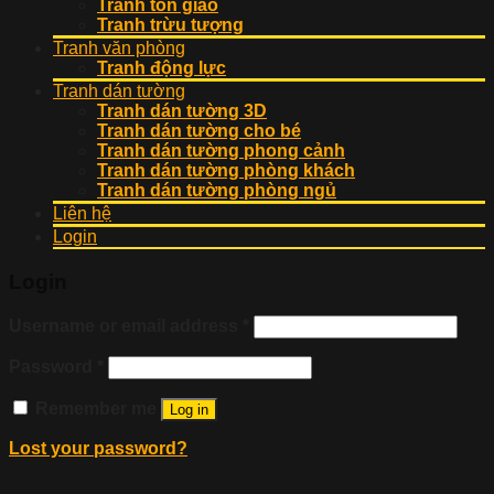
Tranh tôn giáo
Tranh trừu tượng
Tranh văn phòng
Tranh động lực
Tranh dán tường
Tranh dán tường 3D
Tranh dán tường cho bé
Tranh dán tường phong cảnh
Tranh dán tường phòng khách
Tranh dán tường phòng ngủ
Liên hệ
Login
Login
Username or email address
*
Password
*
Remember me
Log in
Lost your password?