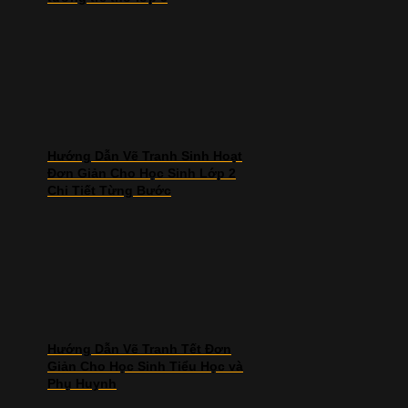
Hướng Dẫn Vẽ Tranh Sinh Hoạt
Đơn Giản Cho Học Sinh Lớp 2
Chi Tiết Từng Bước
Hướng Dẫn Vẽ Tranh Tết Đơn
Giản Cho Học Sinh Tiểu Học và
Phụ Huynh