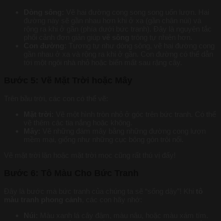
Dòng sông:
Vẽ hai đường cong song song uốn lượn. Hai
đường này sẽ gần nhau hơn khi ở xa (gần chân núi) và
rộng ra khi ở gần (phía dưới bức tranh). Đây là nguyên tắc
phối cảnh đơn giản giúp
vẽ sông
trông tự nhiên hơn.
Con đường:
Tương tự như dòng sông, vẽ hai đường cong
gần nhau ở xa và rộng ra khi ở gần. Con đường có thể dẫn
tới một ngôi nhà nhỏ hoặc biến mất sau rặng cây.
Bước 5: Vẽ Mặt Trời hoặc Mây
Trên bầu trời, các con có thể vẽ:
Mặt trời:
Vẽ một hình tròn nhỏ ở góc trên bức tranh. Có thể
vẽ thêm các tia nắng hoặc không.
Mây:
Vẽ những đám mây bằng những đường cong lượn
mềm mại, giống như những cục bông gòn trôi nổi.
Vẽ mặt trời lặn hoặc mặt trời mọc cũng rất thú vị đấy!
Bước 6: Tô Màu Cho Bức Tranh
Đây là bước mà bức tranh của chúng ta sẽ “sống dậy”! Khi
tô
màu tranh phong cảnh
, các con hãy nhớ:
Núi:
Màu xanh lá cây đậm, màu nâu, hoặc màu xám tím.