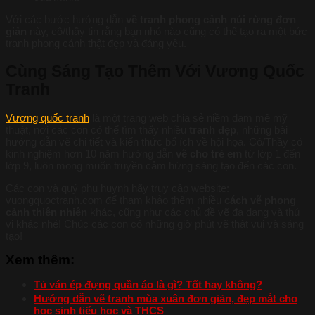
Với các bước hướng dẫn
vẽ tranh phong cảnh núi rừng đơn
giản
này, cô/thầy tin rằng bạn nhỏ nào cũng có thể tạo ra một bức
tranh phong cảnh thật đẹp và đáng yêu.
Cùng Sáng Tạo Thêm Với Vương Quốc
Tranh
Vương quốc tranh
là một trang web chia sẻ niềm đam mê mỹ
thuật, nơi các con có thể tìm thấy nhiều
tranh đẹp
, những bài
hướng dẫn vẽ chi tiết và kiến thức bổ ích về hội họa. Cô/Thầy có
kinh nghiệm hơn 10 năm hướng dẫn
vẽ cho trẻ em
từ lớp 1 đến
lớp 9, luôn mong muốn truyền cảm hứng sáng tạo đến các con.
Các con và quý phụ huynh hãy truy cập website:
vuongquoctranh.com để tham khảo thêm nhiều
cách vẽ phong
cảnh thiên nhiên
khác, cũng như các chủ đề vẽ đa dạng và thú
vị khác nhé! Chúc các con có những giờ phút vẽ thật vui và sáng
tạo!
Xem thêm:
Tủ ván ép đựng quần áo là gì? Tốt hay không?
Hướng dẫn vẽ tranh mùa xuân đơn giản, đẹp mắt cho
học sinh tiểu học và THCS