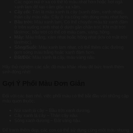
Các ngọn núi ở xa có thể tô màu nhạt hơn hoặc hơi ngả
xanh lam để tạo cảm giác xa xăm.
Cây cối:
Tán lá màu xanh lá cây (xanh đậm, xanh nhạt),
thân cây màu nâu. Cây ở xa cũng nên dùng màu nhạt hơn.
Bầu trời:
Màu xanh lam. Có thể chuyển màu từ xanh đậm
ở trên xuống xanh nhạt ở dưới gần chân trời. Khi mặt trời
lặn/mọc, bầu trời có thể có màu cam, vàng, hồng.
Mây:
Màu trắng, xám nhạt hoặc hồng nhạt (khi có mặt trời
lặn/mọc).
Sông/Suối:
Màu xanh lam nhạt, có thể thêm các đường
gợn sóng màu trắng hoặc xanh đậm hơn.
Đất/Đồi:
Màu xanh lá cây, màu vàng nâu.
Hãy thử nghiệm các sắc độ màu khác nhau để bức tranh thêm
sinh động nhé!
Gợi Ý Phối Màu Đơn Giản
Đối với các bạn nhỏ, việc phối màu có thể bắt đầu với những cặp
màu quen thuộc:
Núi xanh lá cây – Bầu trời xanh dương.
Cây xanh lá cây – Thân cây nâu.
Sông xanh dương – Đất vàng nâu.
Để tranh thêm đẹp, các con có thể sử dụng cùng một màu nhưng