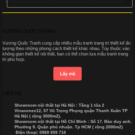
Hướng dẫn vẽ tranh cổ động đơn giản cho học sinh lớp 6
VƯƠNG QUỐC TRANH
Vương Quốc Tranh cung cấp nhiều mẫu tranh trang trí thiết kế ấn
tượng theo những phong cách thiết kế khác nhau. Túy thuộc vào
không gian thiết kế nội thất, bạn có thể chọn lựa mẫu tranh trang
trí phù hợp.
Lấy mã
LIÊN HỆ
Showroom nội thất tại Hà Nội : Tầng 1 tòa 2
Vinaconex12, 57 Vũ Trọng Phụng quận Thanh Xuân TP
Hà Nội ( rộng 3000m2).
Showroom nội thất tại Hồ Chí Minh : Số 17. Đào duy anh.
Phường 9. Quận phú nhuận. Tp HCM ( rộng 2000m2)
Điện thoại:
0969 959 716