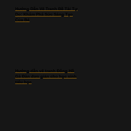
Hướng Dẫn Vẽ Tranh Đề Tài Tự
Do: Khám Phá Sức Sáng Tạo
Của Bé
Hướng dẫn vẽ tranh Đông Hồ
Gà Đàn đơn giản cho học sinh
tiểu học