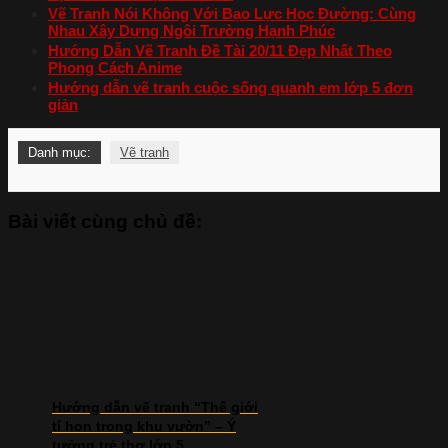
Vẽ Tranh Nói Không Với Bạo Lực Học Đường: Cùng
Nhau Xây Dựng Ngôi Trường Hạnh Phúc
Hướng Dẫn Vẽ Tranh Đề Tài 20/11 Đẹp Nhất Theo
Phong Cách Anime
Hướng dẫn vẽ tranh cuộc sống quanh em lớp 5 đơn
giản
Danh mục:
Vẽ tranh
Bài viết cùng chủ đề:
Hướng dẫn vẽ tranh “Thế giới
tí hon trong khu vườn” – Ý
tưởng trẻ thơ lớp 5