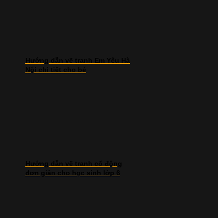
Hướng dẫn vẽ tranh Em Yêu Hà
Nội chi tiết cho bé
Hướng dẫn vẽ tranh cổ động
đơn giản cho học sinh lớp 6