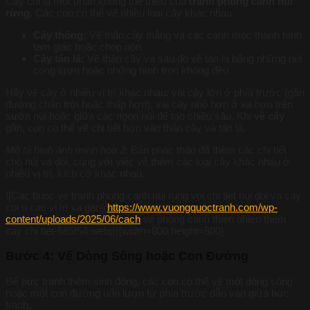
Cây cối là một phần không thể thiếu của
tranh phong cảnh núi
rừng
. Các con có thể vẽ nhiều loại cây khác nhau.
Cây thông:
Vẽ thân cây thẳng và các cành mọc thành hình
tam giác hoặc chóp nón.
Cây tán lá:
Vẽ thân cây và sau đó vẽ tán lá bằng những nét
cong lượn hoặc những hình tròn không đều.
Hãy vẽ cây ở nhiều vị trí khác nhau: vài cây lớn ở phía trước (gần
đường chân trời hoặc thấp hơn), vài cây nhỏ hơn ở xa hơn trên
sườn núi hoặc giữa các ngọn núi để tạo chiều sâu. Khi
vẽ cây
gần, con có thể vẽ chi tiết hơn vào thân cây và tán lá.
Mô tả hình ảnh minh họa 2:
Bản phác thảo đã thêm các chi tiết
cho núi và đồi, cùng với việc vẽ thêm các loại cây khác nhau ở
nhiều vị trí, kích cỡ khác nhau.
![Cac buoc ve tranh phong canh nui rung voi chi tiet nui doi va cay
coi o cac vi tri xa gan](
https://www.vuongquoctranh.com/wp-
content/uploads/2025/06/cach
ve phong canh thien nhien them
cay chi tiet-685f54.webp){width=800 height=800}
Bước 4: Vẽ Dòng Sông hoặc Con Đường
Để bức tranh thêm sinh động, các con có thể vẽ một dòng sông
hoặc một con đường uốn lượn từ phía trước dẫn vào giữa bức
tranh.