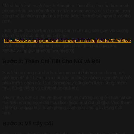
Mô tả hình ảnh minh họa 1:
Bản phác thảo đầu tiên của bức tranh
phong cảnh, bao gồm đường chân trời ngang và các đường lượn
sóng mô tả những ngọn núi ở phía trên, với một số ngọn ở xa nhỏ
hơn.
![Ban phac thao ve tranh phong canh nui rung don gian voi duong
chan troi va cac dang nui lon nho]
(
https://www.vuongquoctranh.com/wp-content/uploads/2025/06/ve
tranh phong canh nui rung don gian phac thao nui chan troi-
685f54.webp){width=800 height=800}
Bước 2: Thêm Chi Tiết Cho Núi và Đồi
Sau khi có dáng núi chính, các con có thể thêm các đường nét
nhỏ hơn để thể hiện sườn núi, khe núi hoặc những ngọn đồi nhỏ ở
phía trước chân núi. Các đường này cũng nên lượn sóng, mềm
mại, đừng thẳng và cứng nhắc quá nhé.
Nếu muốn, con có thể vẽ thêm một vài đường cong ở chân núi để
thể hiện những ngọn đồi thấp hơn hoặc mặt đất gồ ghề. Việc thêm
chi tiết này giúp bức tranh phong cảnh của chúng ta trông thật
hơn.
Bước 3: Vẽ Cây Cối