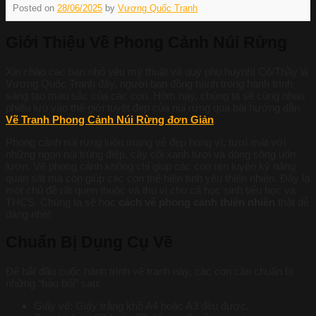
Posted on
28/06/2025
by
Vương Quốc Tranh
Giới Thiệu Về Phong Cảnh Núi Rừng
Xin chào các bạn nhỏ yêu mỹ thuật và quý phụ huynh! Cô/Thầy là
Vương Quốc Tranh đây, người bạn đồng hành trong hành trình
sáng tạo màu sắc của các con. Hôm nay, chúng ta sẽ cùng nhau
phiêu lưu vào thế giới tuyệt đẹp của núi rừng qua bài hướng dẫn
Vẽ Tranh Phong Cảnh Núi Rừng đơn Giản
.
Phong cảnh núi rừng luôn mang vẻ đẹp hùng vĩ, tươi mát với
những ngọn núi trùng điệp, cây cối xanh tươi và dòng sông uốn
lượn. Vẽ phong cảnh không chỉ giúp các con rèn luyện kỹ năng
quan sát mà còn giúp các con thể hiện tình yêu thiên nhiên. Đây là
một chủ đề rất quen thuộc và thú vị cho cả học sinh tiểu học và
THCS. Chúng ta sẽ học
cách vẽ phong cảnh thiên nhiên
thật dễ
dàng nhé!
Chuẩn Bị Dụng Cụ Vẽ
Để bắt đầu cuộc hành trình vẽ tranh này, các con cần chuẩn bị
những “bảo bối” sau:
Giấy vẽ: Giấy trắng khổ A4 hoặc A3 đều được.