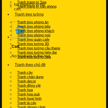
Tranh trang trí Spa
No products in the
Tranh trang trí văn phòng
cart.
Tranh treo tường
Tranh treo phòng ăn
Tranh treo phòng bếp
Tranh treo phòng khách
Tranh treo phòng ngủ
Tranh treo quán cafe
Tranh treo tường 3D
Cart
Tranh treo tường cầu thang
Tranh treo tường hiện đại
No products in the cart.
Tranh treo tường Spa
Tranh theo chủ đề
Tranh cây
Tranh chân dung
Tranh decor
Tranh động vật
Tranh hoa
Tranh hoa quả
Tranh hoạt hình
Tranh lá cây
Tranh phong cảnh