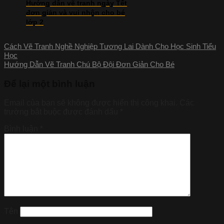
Hướng dẫn vẽ tranh ngày Tết
đơn giản và vui nhộn cho bé
lớp 2
Cách Vẽ Tranh Nghề Nghiệp Tương Lai Dành Cho Học Sinh Tiểu
Học
Hướng Dẫn Vẽ Tranh Chú Bộ Đội Đơn Giản Cho Bé
Để lại một bình luận
Email của bạn sẽ không được hiển thị công khai.
Các
trường bắt buộc được đánh dấu
*
Bình luận
*
Tên