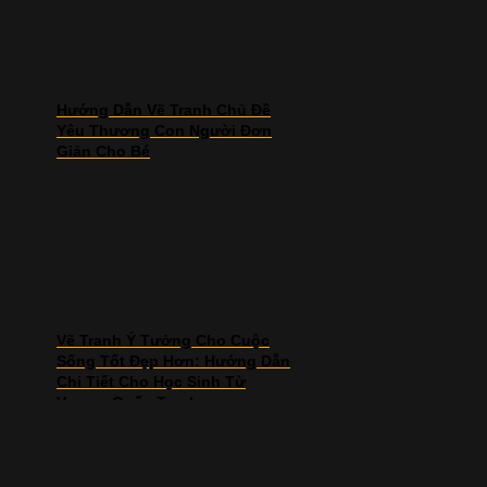
Hướng Dẫn Vẽ Tranh Chủ Đề
Yêu Thương Con Người Đơn
Giản Cho Bé
Vẽ Tranh Ý Tưởng Cho Cuộc
Sống Tốt Đẹp Hơn: Hướng Dẫn
Chi Tiết Cho Học Sinh Từ
Vương Quốc Tranh