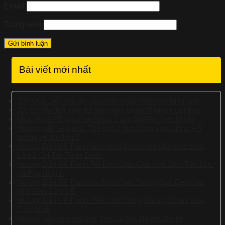
Email
Trang web
Bài viết mới nhất
15+ Quà 14/2 cho vợ yêu nhân ngày Valentine lãng mạn
Top 5 mẫu đèn mây tre bán chạy tại An Nguyên Lighting
Mua nhựa PE giá sỉ tại Nhựa Công Nghiệp Thời Dựng
Hướng dẫn vẽ tranh “Thế giới tí hon trong khu vườn” – Ý
tưởng trẻ thơ lớp 5
Hướng Dẫn Vẽ Tranh Sinh Hoạt Đơn Giản Cho Học Sinh
Lớp 2 Chi Tiết Từng Bước
Hướng Dẫn Vẽ Tranh Tết Đơn Giản Cho Học Sinh Tiểu Học
và Phụ Huynh
Hướng Dẫn Vẽ Tranh An Toàn Giao Thông Cực Đẹp Cho
Học Sinh Lớp 4-5
Hướng Dẫn Vẽ Tranh Thiếu Nhi Mừng Đại Hội Đoàn Đơn
Giản Nhất
Hướng dẫn vẽ tranh Em Yêu Hà Nội chi tiết cho bé