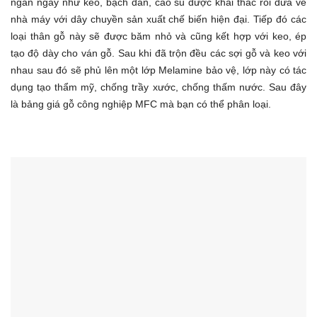
ngắn ngày như keo, bạch đàn, cao su được khai thác rồi đưa về
nhà máy với dây chuyền sản xuất chế biến hiện đại. Tiếp đó các
loại thân gỗ này sẽ được băm nhỏ và cũng kết hợp với keo, ép
tạo độ dày cho ván gỗ. Sau khi đã trộn đều các sợi gỗ và keo với
nhau sau đó sẽ phủ lên một lớp Melamine bảo vệ, lớp này có tác
dụng tạo thẩm mỹ, chống trầy xước, chống thấm nước. Sau đây
là bảng giá gỗ công nghiệp MFC mà bạn có thể phân loại.