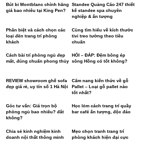
Bút bi Montblanc chính hãng
Standee Quảng Cáo 247 thiết
giá bao nhiêu tại King Pen?
kế standee spa chuyên
nghiệp & ấn tượng
Phân biệt và cách chọn các
Cùng tìm hiểu về kích thước
loại đèn trang trí phòng
tivi treo tường theo tiêu
khách
chuẩn
Cách bài trí phòng ngủ đẹp
HỎI – ĐÁP: Đệm bông ép
mắt, đúng chuẩn phong thủy
sông Hồng có tốt không?
REVIEW showroom ghế sofa
Cẩm nang kiến thức về gỗ
đẹp giá rẻ, uy tín số 1 Hà Nội
Pallet – Loại gỗ pallet nào
tốt nhất?
Góc tư vấn: Giá trọn bộ
Học lỏm cách trang trí quầy
phòng ngủ bao nhiêu? đắt
bar café ấn tượng, độc đáo
không?
Chia sẻ kinh nghiệm kinh
Mẹo chọn tranh trang trí
doanh nội thất thông minh
phòng khách hiện đại cực