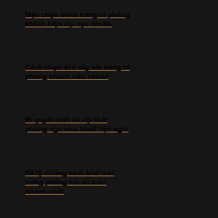
Mẹo chọn tranh trang trí phòng
khách hiện đại cực chuẩn
Cách chọn đèn cây sắt trang trí
phòng khách siêu chuẩn
Bí quyết thiết kế nội thất
phòng ngủ nhỏ 10m2 tiện nghi
Hé lộ những cách khử mùi
trong phòng kín an toàn,
nhanh nhất