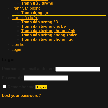
Tranh trừu tượng
Tranh văn phòng
Tranh động lực
Tranh dán tường
Tranh dán tường 3D
Tranh dán tường cho bé
Tranh dán tường phong cảnh
Tranh dán tường phòng khách
Tranh dán tường phòng ngủ
Liên hệ
Login
Login
Username or email address
*
Password
*
Remember me
Log in
Lost your password?