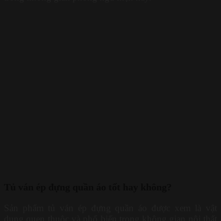
Tủ ván ép đựng quần áo tốt hay không?
Sản phẩm tủ ván ép đựng quần áo được xem là vật
dụng quen thuộc và phổ biến trong không gian nội thất