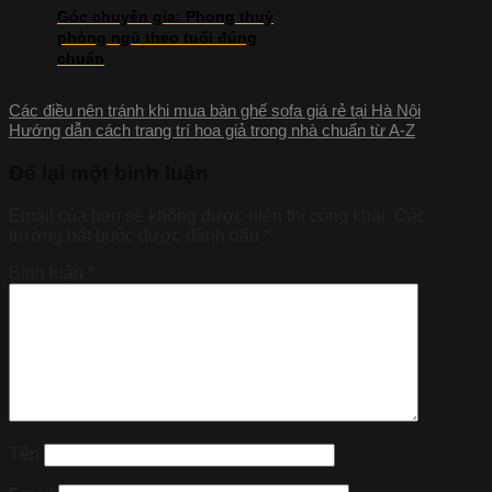
Góc chuyên gia: Phong thuỷ
phòng ngủ theo tuổi đúng
chuẩn
Các điều nên tránh khi mua bàn ghế sofa giá rẻ tại Hà Nội
Hướng dẫn cách trang trí hoa giả trong nhà chuẩn từ A-Z
Để lại một bình luận
Email của bạn sẽ không được hiển thị công khai.
Các
trường bắt buộc được đánh dấu
*
Bình luận
*
Tên