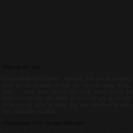
Màu sắc độc đáo
Cùng với thiết kế tinh tế – hiện đại, mẫu tủ ván ép đựng
quần áo còn đa dạng về màu sắc. Từ màu trắng, hồng,
kem…….theo từng phong cách khác nhau. Chính là
điểm nổi bật của sản phẩm tủ quần áo gỗ ép so với
nhiều loại tủ quần áo khác, đáp ứng với nhu cầu mua
sắm của nhiều gia đình.
Chống cong vênh, sâu mọt hiệu quả