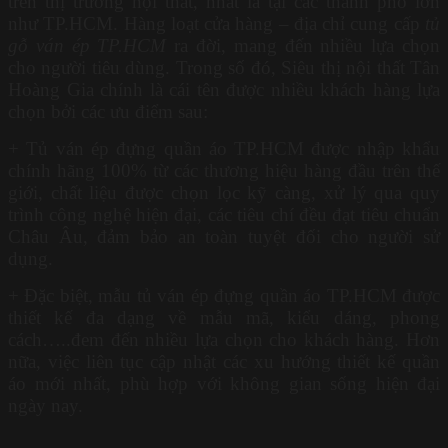
trên thị trường nội thất, nhất là tại các thành phố lớn
như TP.HCM. Hàng loạt cửa hàng – địa chỉ cung cấp
tủ
gỗ ván ép TP.HCM
ra đời, mang đến nhiều lựa chọn
cho người tiêu dùng. Trong số đó, Siêu thị nội thất Tân
Hoàng Gia chính là cái tên được nhiều khách hàng lựa
chọn bởi các ưu điểm sau:
+ Tủ ván ép đựng quần áo TP.HCM được nhập khẩu
chính hãng 100% từ các thương hiệu hàng đầu trên thế
giới, chất liệu được chọn lọc kỹ càng, xử lý qua quy
trình công nghệ hiện đại, các tiêu chí đều đạt tiêu chuẩn
Châu Âu, đảm bảo an toàn tuyệt đối cho người sử
dụng.
+ Đặc biệt, mẫu tủ ván ép đựng quần áo TP.HCM được
thiết kế đa dạng về mẫu mã, kiểu dáng, phong
cách…..đem đến nhiều lựa chọn cho khách hàng. Hơn
nữa, việc liên tục cập nhật các xu hướng thiết kế quần
áo mới nhất, phù hợp với không gian sống hiện đại
ngày nay.