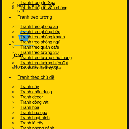
Tranh trang trí Spa
No products in the
Tranh trang trí văn phòng
cart.
Tranh treo tường
Tranh treo phòng ăn
Tranh treo phòng bếp
Tranh treo phòng khách
Tranh treo phòng ngủ
Tranh treo quán cafe
Tranh treo tường 3D
Cart
Tranh treo tường cầu thang
Tranh treo tường hiện đại
No products in the cart.
Tranh treo tường Spa
Tranh theo chủ đề
Tranh cây
Tranh chân dung
Tranh decor
Tranh động vật
Tranh hoa
Tranh hoa quả
Tranh hoạt hình
Tranh lá cây
Tranh phong cảnh