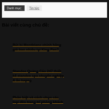
Danh mục:
Tin tức
Bài viết cùng chủ đề:
Bút bi Montblanc chính hãng
giá bao nhiêu tại King Pen?
Standee Quảng Cáo 247 thiết
kế standee spa chuyên nghiệp
& ấn tượng
Phân biệt và cách chọn các
loại đèn trang trí phòng khách