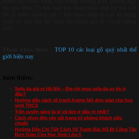
thành lựa chọn hàng đầu trong không gian phòng ngủ
của gia đình. Vì thế, bạn hãy tham khảo thật kỹ bài viết
để có thêm những gợi ý khi chọn mẫu tủ ván ép đựng
quần áo hay địa chỉ mua sản phẩm giá rẻ – chất lượng
nhé!
Tham khảo thêm :
TOP 10 các loại gỗ quý nhất thế
giới hiện nay
Xem thêm:
Sofa da giá rẻ Hà Nội – Địa chỉ mua sofa da uy tín ở
đâu?
Hướng dẫn cách vẽ tranh Anime Nữ đơn giản cho học
sinh THCS
Trần xuyên sáng là gì và làm ở đâu rẻ nhất?
Cách chọn đèn cây sắt trang trí phòng khách siêu
chuẩn
Hướng Dẫn Chi Tiết Cách Vẽ Tranh Bác Hồ Đi Công Tác
Đơn Giản Cho Học Sinh Lớp 5