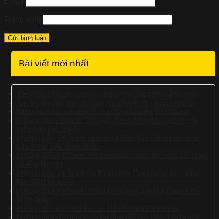
Email
Trang web
Bài viết mới nhất
15+ Quà 14/2 cho vợ yêu nhân ngày Valentine lãng mạn
Top 5 mẫu đèn mây tre bán chạy tại An Nguyên Lighting
Mua nhựa PE giá sỉ tại Nhựa Công Nghiệp Thời Dựng
Hướng dẫn vẽ tranh “Thế giới tí hon trong khu vườn” – Ý
tưởng trẻ thơ lớp 5
Hướng Dẫn Vẽ Tranh Sinh Hoạt Đơn Giản Cho Học Sinh
Lớp 2 Chi Tiết Từng Bước
Hướng Dẫn Vẽ Tranh Tết Đơn Giản Cho Học Sinh Tiểu Học
và Phụ Huynh
Hướng Dẫn Vẽ Tranh An Toàn Giao Thông Cực Đẹp Cho
Học Sinh Lớp 4-5
Hướng Dẫn Vẽ Tranh Thiếu Nhi Mừng Đại Hội Đoàn Đơn
Giản Nhất
Hướng dẫn vẽ tranh Em Yêu Hà Nội chi tiết cho bé
Hướng dẫn vẽ tranh cổ động đơn giản cho học sinh lớp 6