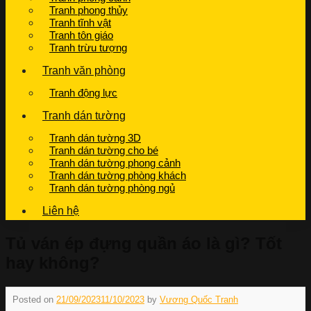
Tranh phong thủy
Tranh tĩnh vật
Tranh tôn giáo
Tranh trừu tượng
Tranh văn phòng
Tranh động lực
Tranh dán tường
Tranh dán tường 3D
Tranh dán tường cho bé
Tranh dán tường phong cảnh
Tranh dán tường phòng khách
Tranh dán tường phòng ngủ
Liên hệ
Tủ ván ép đựng quần áo là gì? Tốt
hay không?
Posted on
21/09/2023
11/10/2023
by
Vương Quốc Tranh