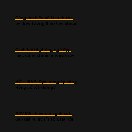
Cùng tìm hiểu về kích thước
tivi treo tường theo tiêu chuẩn
Cách bài trí phòng ngủ đẹp
mắt, đúng chuẩn phong thủy
HỎI – ĐÁP: Đệm bông ép sông
Hồng có tốt không?
REVIEW showroom ghế sofa
đẹp giá rẻ, uy tín số 1 Hà Nội