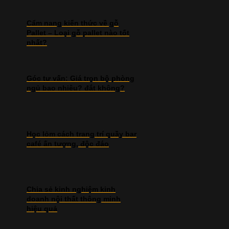
Cẩm nang kiến thức về gỗ
Pallet – Loại gỗ pallet nào tốt
nhất?
Góc tư vấn: Giá trọn bộ phòng
ngủ bao nhiêu? đắt không?
Học lỏm cách trang trí quầy bar
café ấn tượng, độc đáo
Chia sẻ kinh nghiệm kinh
doanh nội thất thông minh
hiệu quả