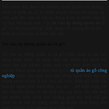
Nếu trước đây, bạn vẫn thường quen thuộc với những
chiếc tủ quần áo gỗ tự nhiên truyền thống thì trong vài
năm gần đây mẫu tủ ván ép đựng quần áo được xem là
sự thay thế hoàn hảo. Vậy
tủ ván ép đựng quần áo
là
gì? Có tốt hay không? Hãy cùng với chúng tôi đi tìm
hiểu qua bài chia sẻ dưới đây nhé
Tủ ván ép đựng quần áo là gì?
Tủ ván ép đựng quần áo là gì? chắc chắn là câu hỏi
đang nhận được sự quan tâm của nhiều gia đình khi
mua sắm sản phẩm. Hiểu một cách đơn giản nhất, tủ
ván ép đựng quần áo hay còn gọi là
tủ quần áo gỗ công
nghiệp
được sản xuất dựa trên công nghệ hiện đại với
thành phần chính là các loại gỗ vụn, dăm gỗ hoặc các
loại gỗ ngắn như: bạch đàn, cao su…..kết hợp cùng với
keo chuyên dùng và các chất phụ gia khác, tạo nên một
sản phẩm chắc chắn cho không gian nội thất của gia
đình và tủ ván ép đựng quần áo là lựa chọn hàng đầu
trong không gian phòng ngủ hiện nay.