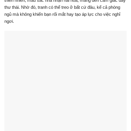
thiên nhiên, màu sắc nhã nhặn hài hòa, mang đến cảm giác đầy
thư thái. Nhờ đó, tranh có thể treo ở bất cứ đâu, kể cả phòng
ngủ mà không khiến bạn rối mắt hay tạo áp lực cho việc nghỉ
ngơi.