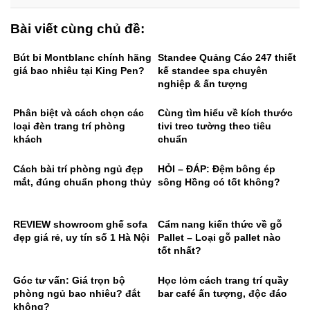
Bài viết cùng chủ đề:
Bút bi Montblanc chính hãng
Standee Quảng Cáo 247 thiết
giá bao nhiêu tại King Pen?
kế standee spa chuyên
nghiệp & ấn tượng
Phân biệt và cách chọn các
Cùng tìm hiểu về kích thước
loại đèn trang trí phòng
tivi treo tường theo tiêu
khách
chuẩn
Cách bài trí phòng ngủ đẹp
HỎI – ĐÁP: Đệm bông ép
mắt, đúng chuẩn phong thủy
sông Hồng có tốt không?
REVIEW showroom ghế sofa
Cẩm nang kiến thức về gỗ
đẹp giá rẻ, uy tín số 1 Hà Nội
Pallet – Loại gỗ pallet nào
tốt nhất?
Góc tư vấn: Giá trọn bộ
Học lỏm cách trang trí quầy
phòng ngủ bao nhiêu? đắt
bar café ấn tượng, độc đáo
không?