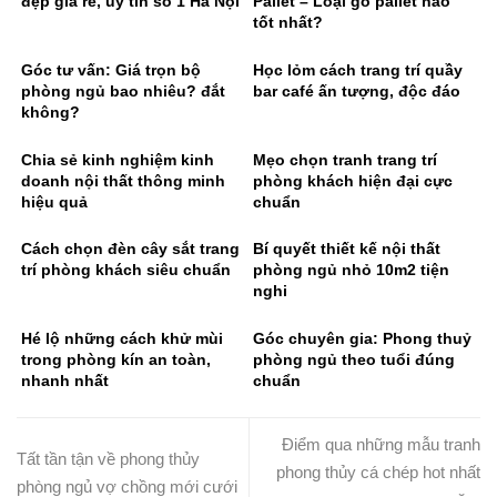
đẹp giá rẻ, uy tín số 1 Hà Nội
Pallet – Loại gỗ pallet nào
tốt nhất?
Góc tư vấn: Giá trọn bộ
Học lỏm cách trang trí quầy
phòng ngủ bao nhiêu? đắt
bar café ấn tượng, độc đáo
không?
Chia sẻ kinh nghiệm kinh
Mẹo chọn tranh trang trí
doanh nội thất thông minh
phòng khách hiện đại cực
hiệu quả
chuẩn
Cách chọn đèn cây sắt trang
Bí quyết thiết kế nội thất
trí phòng khách siêu chuẩn
phòng ngủ nhỏ 10m2 tiện
nghi
Hé lộ những cách khử mùi
Góc chuyên gia: Phong thuỷ
trong phòng kín an toàn,
phòng ngủ theo tuổi đúng
nhanh nhất
chuẩn
Điểm qua những mẫu tranh
Tất tần tận về phong thủy
phong thủy cá chép hot nhất
phòng ngủ vợ chồng mới cưới